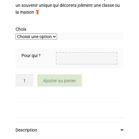
un souvenir unique qui décorera joliment une classe ou
la maison
Choix
Pour qui ?
quantité
Ajouter au panier
de
Horloge
fin
d'année
Description