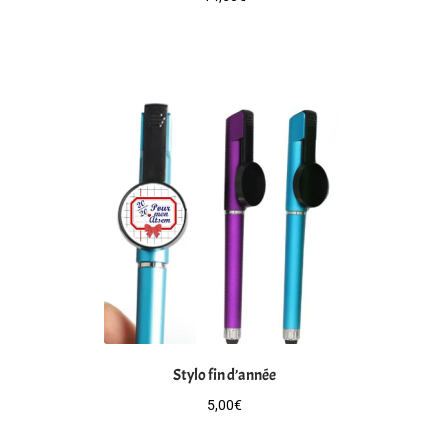
Stylo fin d’année
5,00
€
Ce