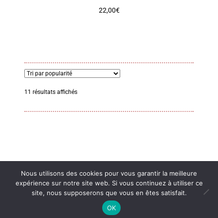
22,00
€
Trié
11 résultats affichés
par
popularité
Nous utilisons des cookies pour vous garantir la meilleure
expérience sur notre site web. Si vous continuez à utiliser ce
© Méli-Mélo D'Élo 2026
site, nous supposerons que vous en êtes satisfait.
MENTIONS LÉGALES ET POLITIQUE DE CONFIDENTIALITÉ
Built
0
with WooCommerce
.
OK
Recherche
Recherche