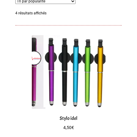
Mon compte
Trié
4 résultats affichés
par
Mon panier
popularité
Paiement
Produits
Stylo idel
4,50
€