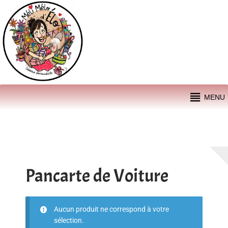
Aller
Aller
Menu
à
au
la
contenu
navigation
MENU
Accueil
Boutique
CONDITIONS GÉNÉRALES DE VENTE
Pancarte de Voiture
Contact
Aucun produit ne correspond à votre
MENTIONS LÉGALES ET POLITIQUE DE CONFIDENTIALITÉ
sélection.